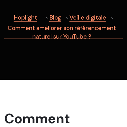
Hoplight
Blog
Veille digitale
>
>
>
Comment améliorer son référencement
naturel sur YouTube ?
Comment