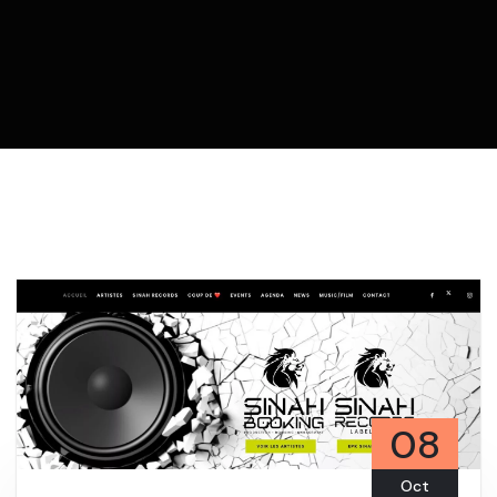
08
Oct